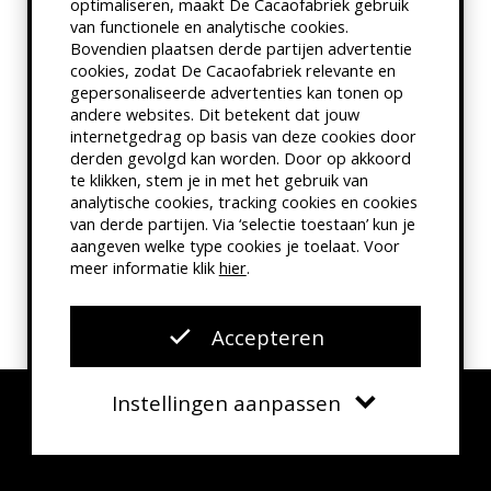
optimaliseren, maakt De Cacaofabriek gebruik
van functionele en analytische cookies.
Bovendien plaatsen derde partijen advertentie
cookies, zodat De Cacaofabriek relevante en
gepersonaliseerde advertenties kan tonen op
FILM
andere websites. Dit betekent dat jouw
internetgedrag op basis van deze cookies door
derden gevolgd kan worden. Door op akkoord
woensdag 01 april 2026
te klikken, stem je in met het gebruik van
Za 18 apr t/m di 5 mei:
analytische cookies, tracking cookies en cookies
van derde partijen. Via ‘selectie toestaan’ kun je
KinderFIlmFestival in De
aangeven welke type cookies je toelaat. Voor
Cacaofabriek!
meer informatie klik
hier
.
Accepteren
Instellingen aanpassen
Verplicht
Functionele cookies
Agenda
Contact
Zoeken
Menu