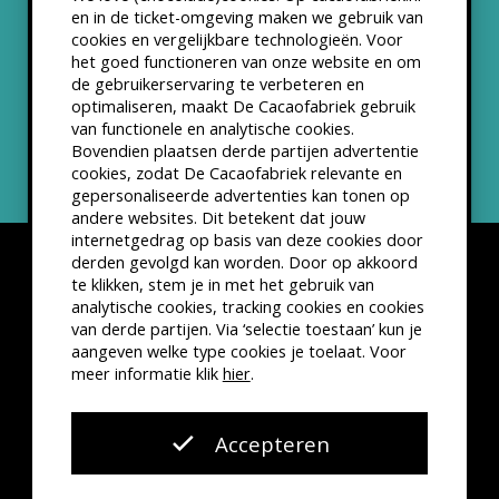
Partners & Samenwerkingen
en in de ticket-omgeving maken we gebruik van
cookies en vergelijkbare technologieën. Voor
het goed functioneren van onze website en om
ANBI status
de gebruikerservaring te verbeteren en
optimaliseren, maakt De Cacaofabriek gebruik
Nieuwsbrief
van functionele en analytische cookies.
Bovendien plaatsen derde partijen advertentie
cookies, zodat De Cacaofabriek relevante en
gepersonaliseerde advertenties kan tonen op
andere websites. Dit betekent dat jouw
internetgedrag op basis van deze cookies door
derden gevolgd kan worden. Door op akkoord
te klikken, stem je in met het gebruik van
analytische cookies, tracking cookies en cookies
van derde partijen. Via ‘selectie toestaan’ kun je
Disclaimer
Privacyverklaring
Kleine lettertjes
aangeven welke type cookies je toelaat. Voor
VSCD Bezoekersvoorwaarden
meer informatie klik
hier
.
Website door
The Cre8ion.Lab
Accepteren