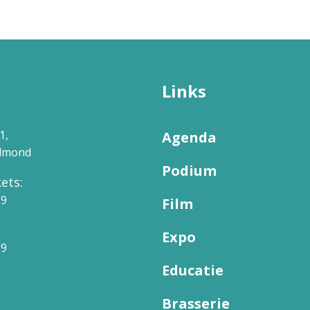
Links
1,
Agenda
elmond
Podium
ets:
09
Film
Expo
99
Educatie
Brasserie