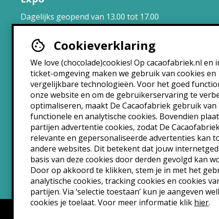
Dagelijks geopend van 13.00 tot 17.00
uur.
Cookieverklaring
Brasserie
We love (chocolade)cookies! Op cacaofabriek.nl en i
ticket-omgeving maken we gebruik van cookies en
Maandag: 10:30 – 22:30
vergelijkbare technologieën. Voor het goed functi
Dinsdag: 10:30 – 22:30
onze website en om de gebruikerservaring te verb
Woensdag: 10:30 – 22:30
optimaliseren, maakt De Cacaofabriek gebruik van
Donderdag: 10:30 – 00:00
functionele en analytische cookies. Bovendien plaa
Vrijdag: 10:30 – 00:00
partijen advertentie cookies, zodat De Cacaofabrie
Zaterdag: 10:30 – 00:00
relevante en gepersonaliseerde advertenties kan 
andere websites. Dit betekent dat jouw internetge
Zondag: 10:30 – 22:30
basis van deze cookies door derden gevolgd kan w
Door op akkoord te klikken, stem je in met het geb
analytische cookies, tracking cookies en cookies va
partijen. Via ‘selectie toestaan’ kun je aangeven we
cookies je toelaat. Voor meer informatie klik
hier
.