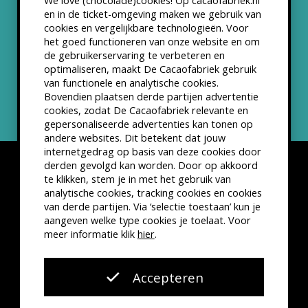
We love (chocolade)cookies! Op cacaofabriek.nl
Partners & Samenwerkingen
en in de ticket-omgeving maken we gebruik van
cookies en vergelijkbare technologieën. Voor
het goed functioneren van onze website en om
ANBI status
de gebruikerservaring te verbeteren en
optimaliseren, maakt De Cacaofabriek gebruik
Nieuwsbrief
van functionele en analytische cookies.
Bovendien plaatsen derde partijen advertentie
cookies, zodat De Cacaofabriek relevante en
gepersonaliseerde advertenties kan tonen op
andere websites. Dit betekent dat jouw
internetgedrag op basis van deze cookies door
derden gevolgd kan worden. Door op akkoord
te klikken, stem je in met het gebruik van
analytische cookies, tracking cookies en cookies
van derde partijen. Via ‘selectie toestaan’ kun je
Disclaimer
Privacyverklaring
Kleine lettertjes
aangeven welke type cookies je toelaat. Voor
VSCD Bezoekersvoorwaarden
meer informatie klik
hier
.
Website door
The Cre8ion.Lab
Accepteren