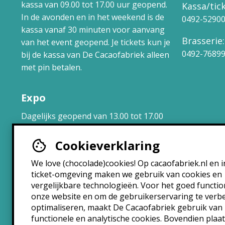
kassa van 09.00 tot 17.00 uur geopend.
Kassa/tick
In de avonden en in het weekend is de
0492-5290
kassa vanaf 30 minuten voor aanvang
Brasserie:
van het event geopend. Je tickets kun je
0492-7689
bij de kassa van De Cacaofabriek alleen
met pin betalen.
Expo
Dagelijks geopend van 13.00 tot 17.00
uur.
Cookieverklaring
Brasserie
We love (chocolade)cookies! Op cacaofabriek.nl en i
ticket-omgeving maken we gebruik van cookies en
Maandag: 10:30 – 22:30
vergelijkbare technologieën. Voor het goed functi
Dinsdag: 10:30 – 22:30
onze website en om de gebruikerservaring te verb
Woensdag: 10:30 – 22:30
optimaliseren, maakt De Cacaofabriek gebruik van
Donderdag: 10:30 – 00:00
functionele en analytische cookies. Bovendien plaa