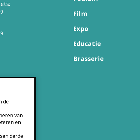
ets:
09
Film
Expo
99
Educatie
Brasserie
n de
oneren van
eteren en
tsen derde