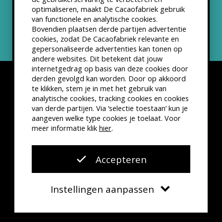
optimaliseren, maakt De Cacaofabriek gebruik
Nieuwsbrief
van functionele en analytische cookies.
Bovendien plaatsen derde partijen advertentie
cookies, zodat De Cacaofabriek relevante en
gepersonaliseerde advertenties kan tonen op
andere websites. Dit betekent dat jouw
internetgedrag op basis van deze cookies door
derden gevolgd kan worden. Door op akkoord
te klikken, stem je in met het gebruik van
analytische cookies, tracking cookies en cookies
van derde partijen. Via ‘selectie toestaan’ kun je
Disclaimer
Privacyverklaring
Kleine lettertjes
aangeven welke type cookies je toelaat. Voor
VSCD Bezoekersvoorwaarden
meer informatie klik
hier
.
Website door
The Cre8ion.Lab
Accepteren
Instellingen aanpassen
Verplicht
Functionele cookies
Agenda
Contact
Zoeken
Menu