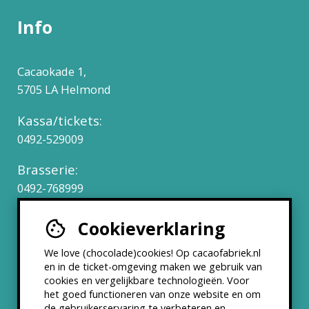
Info
Cacaokade 1,
5705 LA Helmond
Kassa/tickets:
0492-529009
Brasserie:
0492-768999
Cookieverklaring
Werken bij
We love (chocolade)cookies! Op cacaofabriek.nl
Partners & Samenwerkingen
en in de ticket-omgeving maken we gebruik van
cookies en vergelijkbare technologieën. Voor
het goed functioneren van onze website en om
ANBI status
de gebruikerservaring te verbeteren en