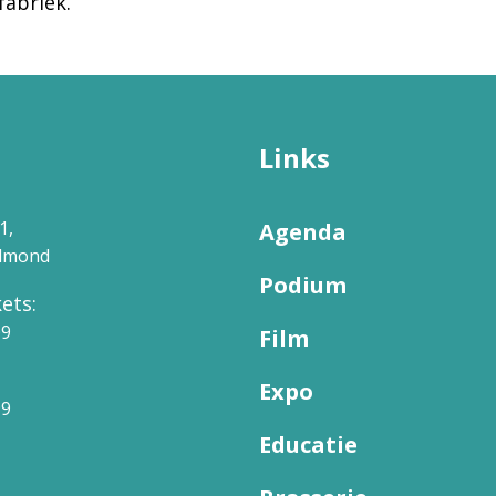
fabriek.
Links
1,
Agenda
elmond
Podium
ets:
09
Film
Expo
99
Educatie