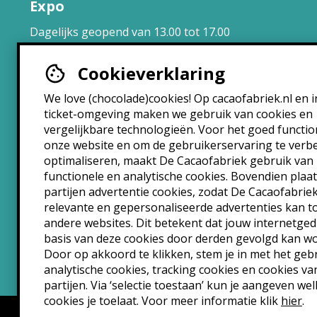
Expo
Dagelijks geopend van 13.00 tot 17.00
uur.
Cookieverklaring
Brasserie
We love (chocolade)cookies! Op cacaofabriek.nl en i
ticket-omgeving maken we gebruik van cookies en
Maandag: 10:30 – 22:30
vergelijkbare technologieën. Voor het goed functi
Dinsdag: 10:30 – 22:30
onze website en om de gebruikerservaring te verb
Woensdag: 10:30 – 22:30
optimaliseren, maakt De Cacaofabriek gebruik van
Donderdag: 10:30 – 00:00
functionele en analytische cookies. Bovendien plaa
Vrijdag: 10:30 – 00:00
partijen advertentie cookies, zodat De Cacaofabrie
Zaterdag: 10:30 – 00:00
relevante en gepersonaliseerde advertenties kan 
andere websites. Dit betekent dat jouw internetge
Zondag: 10:30 – 22:30
basis van deze cookies door derden gevolgd kan w
Door op akkoord te klikken, stem je in met het geb
analytische cookies, tracking cookies en cookies va
partijen. Via ‘selectie toestaan’ kun je aangeven we
cookies je toelaat. Voor meer informatie klik
hier
.