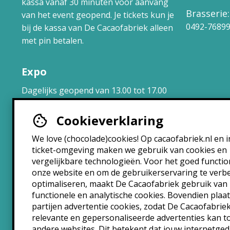
kassa vanaf 30 minuten voor aanvang
Brasserie:
van het event geopend. Je tickets kun je
0492-7689
bij de kassa van De Cacaofabriek alleen
met pin betalen.
Expo
Dagelijks geopend van 13.00 tot 17.00
uur.
Cookieverklaring
Brasserie
We love (chocolade)cookies! Op cacaofabriek.nl en i
ticket-omgeving maken we gebruik van cookies en
Maandag: 10:30 – 22:30
vergelijkbare technologieën. Voor het goed functi
Dinsdag: 10:30 – 22:30
onze website en om de gebruikerservaring te verb
Woensdag: 10:30 – 22:30
optimaliseren, maakt De Cacaofabriek gebruik van
Donderdag: 10:30 – 00:00
functionele en analytische cookies. Bovendien plaa
Vrijdag: 10:30 – 00:00
partijen advertentie cookies, zodat De Cacaofabrie
Zaterdag: 10:30 – 00:00
relevante en gepersonaliseerde advertenties kan 
andere websites. Dit betekent dat jouw internetge