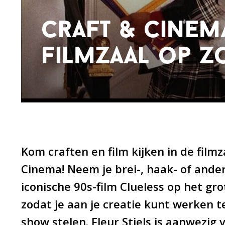
craft & cinema
filmzaal op z
Kom craften en film kijken in de filmz
Cinema! Neem je brei-, haak- of ande
iconische 90s-film Clueless op het gro
zodat je aan je creatie kunt werken t
show stelen. Fleur Stiels is aanwezig v