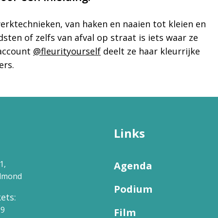
werktechnieken, van haken en naaien tot kleien en
ten of zelfs van afval op straat is iets waar ze
-account
@fleurityourself
deelt ze haar kleurrijke
ers.
Links
1,
Agenda
elmond
Podium
ets:
09
Film