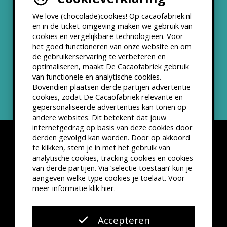
Werken bij
We love (chocolade)cookies! Op cacaofabriek.nl
Partners & Samenwerkingen
en in de ticket-omgeving maken we gebruik van
cookies en vergelijkbare technologieën. Voor
het goed functioneren van onze website en om
ANBI status
de gebruikerservaring te verbeteren en
optimaliseren, maakt De Cacaofabriek gebruik
Nieuwsbrief
van functionele en analytische cookies.
Bovendien plaatsen derde partijen advertentie
cookies, zodat De Cacaofabriek relevante en
gepersonaliseerde advertenties kan tonen op
andere websites. Dit betekent dat jouw
internetgedrag op basis van deze cookies door
derden gevolgd kan worden. Door op akkoord
te klikken, stem je in met het gebruik van
analytische cookies, tracking cookies en cookies
van derde partijen. Via ‘selectie toestaan’ kun je
Disclaimer
Privacyverklaring
Kleine lettertjes
aangeven welke type cookies je toelaat. Voor
VSCD Bezoekersvoorwaarden
meer informatie klik
hier
.
Website door
The Cre8ion.Lab
Accepteren