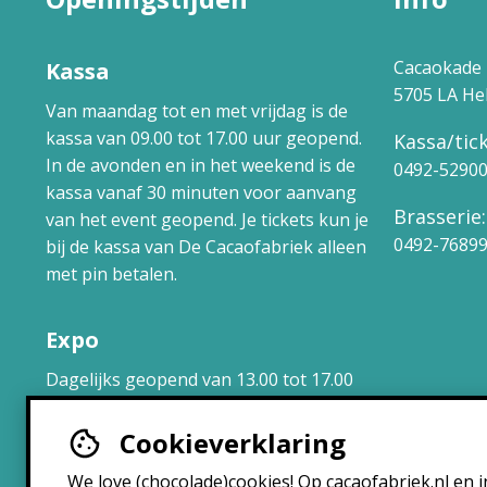
Cacaokade 
Kassa
5705 LA H
Van maandag tot en met vrijdag is de
kassa van 09.00 tot 17.00 uur geopend.
Kassa/tick
In de avonden en in het weekend is de
0492-5290
kassa vanaf 30 minuten voor aanvang
Brasserie:
van het event geopend. Je tickets kun je
0492-7689
bij de kassa van De Cacaofabriek alleen
met pin betalen.
Expo
Dagelijks geopend van 13.00 tot 17.00
uur.
Cookieverklaring
Brasserie
We love (chocolade)cookies! Op cacaofabriek.nl en i