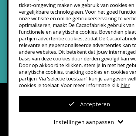
ticket-omgeving maken we gebruik van cookies en
Maandag: 10:30 – 22:30
vergelijkbare technologieën. Voor het goed functi
Dinsdag: 10:30 – 22:30
onze website en om de gebruikerservaring te verb
Woensdag: 10:30 – 22:30
optimaliseren, maakt De Cacaofabriek gebruik van
Donderdag: 10:30 – 00:00
functionele en analytische cookies. Bovendien plaa
Vrijdag: 10:30 – 00:00
partijen advertentie cookies, zodat De Cacaofabrie
Zaterdag: 10:30 – 00:00
relevante en gepersonaliseerde advertenties kan 
andere websites. Dit betekent dat jouw internetge
Zondag: 10:30 – 22:30
basis van deze cookies door derden gevolgd kan w
Door op akkoord te klikken, stem je in met het geb
analytische cookies, tracking cookies en cookies va
partijen. Via ‘selectie toestaan’ kun je aangeven we
cookies je toelaat. Voor meer informatie klik
hier
.
Accepteren
Instellingen aanpassen
Disclaimer
Privacyverklaring
Kleine lettertjes
VSCD Bezoe
Functionele cookies