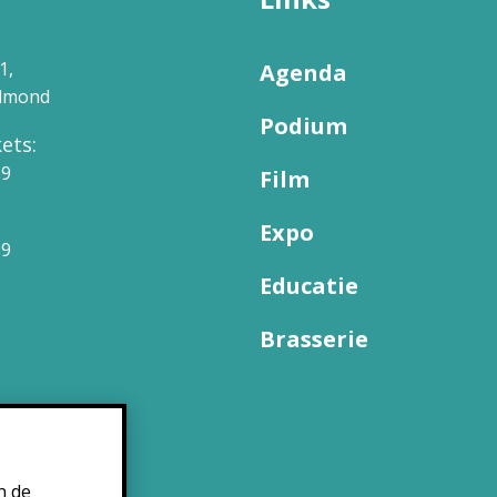
1,
Agenda
elmond
Podium
ets:
09
Film
Expo
99
Educatie
Brasserie
n de