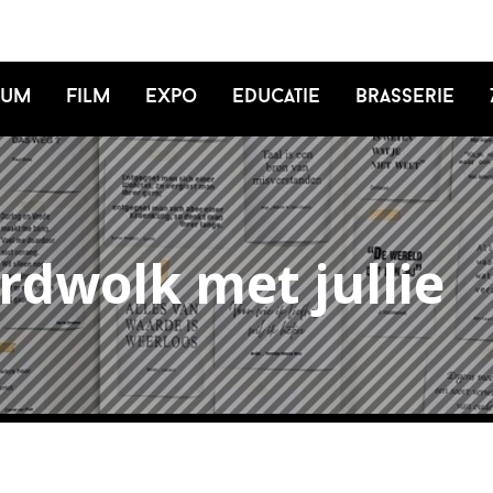
ium
Film
Expo
Educatie
Brasserie
rdwolk met jullie