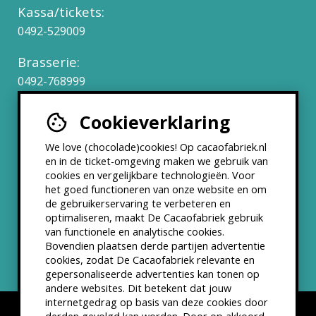
Kassa/tickets:
0492-529009
Brasserie:
0492-768999
Cookieverklaring
Werken bij
We love (chocolade)cookies! Op cacaofabriek.nl
Partners & Samenwerkingen
en in de ticket-omgeving maken we gebruik van
cookies en vergelijkbare technologieën. Voor
het goed functioneren van onze website en om
ANBI status
de gebruikerservaring te verbeteren en
optimaliseren, maakt De Cacaofabriek gebruik
Nieuwsbrief
van functionele en analytische cookies.
Bovendien plaatsen derde partijen advertentie
cookies, zodat De Cacaofabriek relevante en
gepersonaliseerde advertenties kan tonen op
andere websites. Dit betekent dat jouw
internetgedrag op basis van deze cookies door