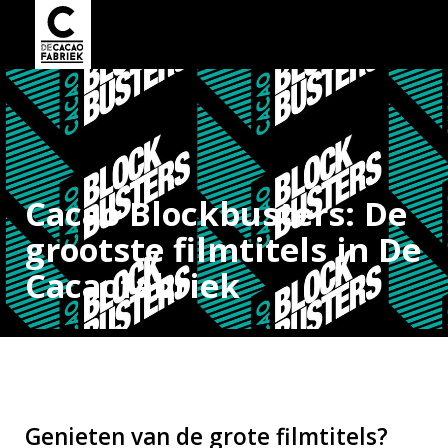
Cacao Blockbusters: De
grootste filmtitels in De
Cacaofabriek
Genieten van de grote filmtitels?