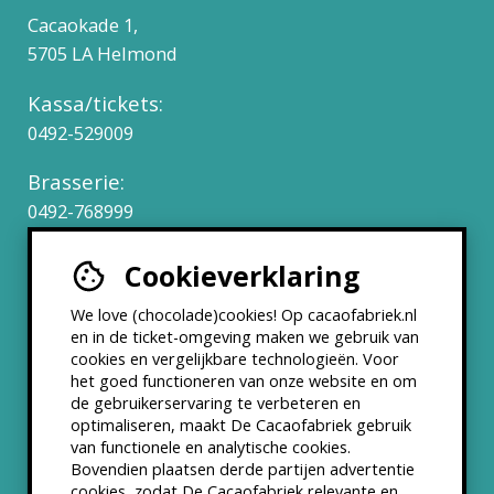
Cacaokade 1,
5705 LA Helmond
Kassa/tickets:
0492-529009
Brasserie:
0492-768999
Cookieverklaring
Werken bij
We love (chocolade)cookies! Op cacaofabriek.nl
Partners & Samenwerkingen
en in de ticket-omgeving maken we gebruik van
cookies en vergelijkbare technologieën. Voor
het goed functioneren van onze website en om
ANBI status
de gebruikerservaring te verbeteren en
optimaliseren, maakt De Cacaofabriek gebruik
Nieuwsbrief
van functionele en analytische cookies.
Bovendien plaatsen derde partijen advertentie
cookies, zodat De Cacaofabriek relevante en