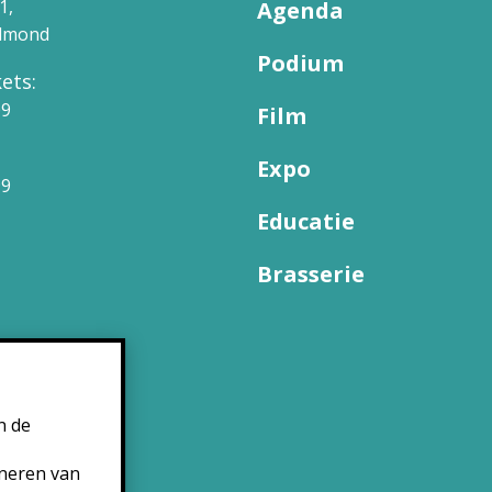
1,
Agenda
elmond
Podium
ets:
09
Film
Expo
99
Educatie
Brasserie
n de
oneren van