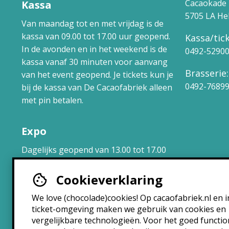
Cacaokade 
Kassa
5705 LA H
Van maandag tot en met vrijdag is de
kassa van 09.00 tot 17.00 uur geopend.
Kassa/tick
In de avonden en in het weekend is de
0492-5290
kassa vanaf 30 minuten voor aanvang
Brasserie:
van het event geopend. Je tickets kun je
0492-7689
bij de kassa van De Cacaofabriek alleen
met pin betalen.
Expo
Dagelijks geopend van 13.00 tot 17.00
uur.
Cookieverklaring
Brasserie
We love (chocolade)cookies! Op cacaofabriek.nl en i
ticket-omgeving maken we gebruik van cookies en
Maandag: 10:30 – 22:30
vergelijkbare technologieën. Voor het goed functi
Dinsdag: 10:30 – 22:30