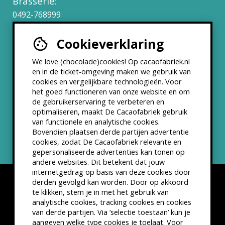
Brasserie:
0492-768999
Cookieverklaring
Werken bij
We love (chocolade)cookies! Op cacaofabriek.nl
Partners & Samenwerkingen
en in de ticket-omgeving maken we gebruik van
cookies en vergelijkbare technologieën. Voor
het goed functioneren van onze website en om
ANBI status
de gebruikerservaring te verbeteren en
optimaliseren, maakt De Cacaofabriek gebruik
Nieuwsbrief
van functionele en analytische cookies.
Bovendien plaatsen derde partijen advertentie
cookies, zodat De Cacaofabriek relevante en
gepersonaliseerde advertenties kan tonen op
andere websites. Dit betekent dat jouw
internetgedrag op basis van deze cookies door
derden gevolgd kan worden. Door op akkoord
te klikken, stem je in met het gebruik van
analytische cookies, tracking cookies en cookies
van derde partijen. Via ‘selectie toestaan’ kun je
Disclaimer
Privacyverklaring
Kleine lettertjes
aangeven welke type cookies je toelaat. Voor