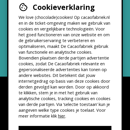
Cookieverklaring
Werken bij
We love (chocolade)cookies! Op cacaofabriek.nl
Partners & Samenwerkingen
en in de ticket-omgeving maken we gebruik van
cookies en vergelijkbare technologieën. Voor
het goed functioneren van onze website en om
ANBI status
de gebruikerservaring te verbeteren en
optimaliseren, maakt De Cacaofabriek gebruik
Nieuwsbrief
van functionele en analytische cookies.
Bovendien plaatsen derde partijen advertentie
cookies, zodat De Cacaofabriek relevante en
gepersonaliseerde advertenties kan tonen op
andere websites. Dit betekent dat jouw
internetgedrag op basis van deze cookies door
derden gevolgd kan worden. Door op akkoord
te klikken, stem je in met het gebruik van
analytische cookies, tracking cookies en cookies
van derde partijen. Via ‘selectie toestaan’ kun je
Disclaimer
Privacyverklaring
Kleine lettertjes
aangeven welke type cookies je toelaat. Voor
VSCD Bezoekersvoorwaarden
meer informatie klik
hier
.
Website door
The Cre8ion.Lab