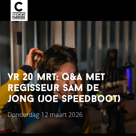
vr 20 mrt: q&a met
regisseur sam de
jong (joe speedboot)
Donderdag 12 maart 2026