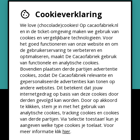
Cookieverklaring
Werken bij
We love (chocolade)cookies! Op cacaofabriek.nl
Partners & Samenwerkingen
en in de ticket-omgeving maken we gebruik van
cookies en vergelijkbare technologieën. Voor
het goed functioneren van onze website en om
ANBI status
de gebruikerservaring te verbeteren en
optimaliseren, maakt De Cacaofabriek gebruik
Nieuwsbrief
van functionele en analytische cookies.
Bovendien plaatsen derde partijen advertentie
cookies, zodat De Cacaofabriek relevante en
gepersonaliseerde advertenties kan tonen op
andere websites. Dit betekent dat jouw
internetgedrag op basis van deze cookies door
derden gevolgd kan worden. Door op akkoord
te klikken, stem je in met het gebruik van
analytische cookies, tracking cookies en cookies
van derde partijen. Via ‘selectie toestaan’ kun je
Disclaimer
Privacyverklaring
Kleine lettertjes
aangeven welke type cookies je toelaat. Voor
VSCD Bezoekersvoorwaarden
meer informatie klik
hier
.