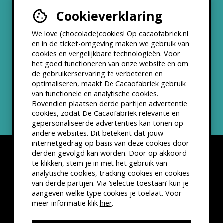
Cookieverklaring
Werken bij
We love (chocolade)cookies! Op cacaofabriek.nl
Partners & Samenwerkingen
en in de ticket-omgeving maken we gebruik van
cookies en vergelijkbare technologieën. Voor
het goed functioneren van onze website en om
ANBI status
de gebruikerservaring te verbeteren en
optimaliseren, maakt De Cacaofabriek gebruik
Nieuwsbrief
van functionele en analytische cookies.
Bovendien plaatsen derde partijen advertentie
cookies, zodat De Cacaofabriek relevante en
gepersonaliseerde advertenties kan tonen op
andere websites. Dit betekent dat jouw
internetgedrag op basis van deze cookies door
derden gevolgd kan worden. Door op akkoord
te klikken, stem je in met het gebruik van
analytische cookies, tracking cookies en cookies
van derde partijen. Via ‘selectie toestaan’ kun je
Disclaimer
Privacyverklaring
Kleine lettertjes
aangeven welke type cookies je toelaat. Voor
VSCD Bezoekersvoorwaarden
meer informatie klik
hier
.
Website door
The Cre8ion.Lab