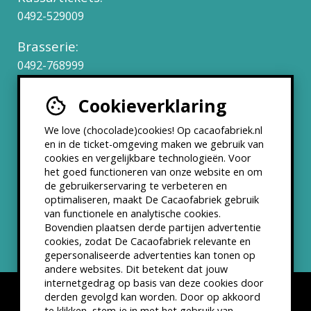
0492-529009
Brasserie:
0492-768999
Cookieverklaring
Werken bij
We love (chocolade)cookies! Op cacaofabriek.nl
Partners & Samenwerkingen
en in de ticket-omgeving maken we gebruik van
cookies en vergelijkbare technologieën. Voor
het goed functioneren van onze website en om
ANBI status
de gebruikerservaring te verbeteren en
optimaliseren, maakt De Cacaofabriek gebruik
Nieuwsbrief
van functionele en analytische cookies.
Bovendien plaatsen derde partijen advertentie
cookies, zodat De Cacaofabriek relevante en
gepersonaliseerde advertenties kan tonen op
andere websites. Dit betekent dat jouw
internetgedrag op basis van deze cookies door
derden gevolgd kan worden. Door op akkoord
te klikken, stem je in met het gebruik van