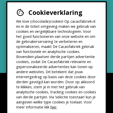
Cookieverklaring
Werken bij
We love (chocolade)cookies! Op cacaofabriek.nl
Partners & Samenwerkingen
en in de ticket-omgeving maken we gebruik van
cookies en vergelijkbare technologieën. Voor
het goed functioneren van onze website en om
ANBI status
de gebruikerservaring te verbeteren en
optimaliseren, maakt De Cacaofabriek gebruik
Nieuwsbrief
van functionele en analytische cookies.
Bovendien plaatsen derde partijen advertentie
cookies, zodat De Cacaofabriek relevante en
gepersonaliseerde advertenties kan tonen op
andere websites. Dit betekent dat jouw
internetgedrag op basis van deze cookies door
derden gevolgd kan worden. Door op akkoord
te klikken, stem je in met het gebruik van
analytische cookies, tracking cookies en cookies
van derde partijen. Via ‘selectie toestaan’ kun je
Disclaimer
Privacyverklaring
Kleine lettertjes
aangeven welke type cookies je toelaat. Voor
VSCD Bezoekersvoorwaarden
meer informatie klik
hier
.