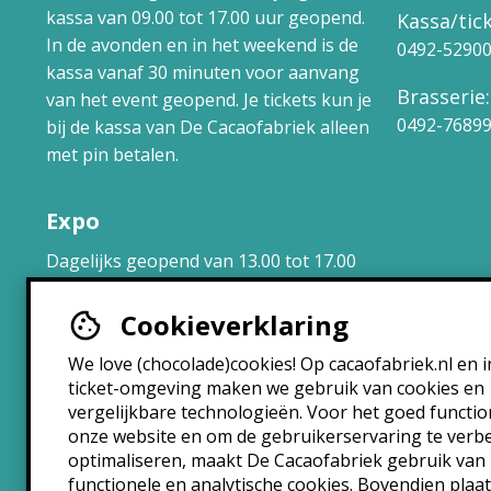
kassa van 09.00 tot 17.00 uur geopend.
Kassa/tick
In de avonden en in het weekend is de
0492-5290
kassa vanaf 30 minuten voor aanvang
Brasserie:
van het event geopend. Je tickets kun je
0492-7689
bij de kassa van De Cacaofabriek alleen
met pin betalen.
Expo
Dagelijks geopend van 13.00 tot 17.00
uur.
Cookieverklaring
Brasserie
We love (chocolade)cookies! Op cacaofabriek.nl en i
ticket-omgeving maken we gebruik van cookies en
Maandag: 10:30 – 22:30
vergelijkbare technologieën. Voor het goed functi
Dinsdag: 10:30 – 22:30
onze website en om de gebruikerservaring te verb
Woensdag: 10:30 – 22:30
optimaliseren, maakt De Cacaofabriek gebruik van
Donderdag: 10:30 – 00:00
functionele en analytische cookies. Bovendien plaa