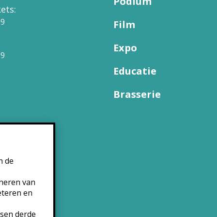
Podium
ets:
09
Film
Expo
99
Educatie
Brasserie
n de
oneren van
eteren en
tsen derde