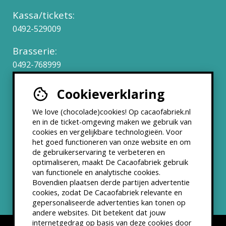
Kassa/tickets:
0492-529009
Brasserie:
0492-768999
Cookieverklaring
Werken bij
We love (chocolade)cookies! Op cacaofabriek.nl
Partners & Samenwerkingen
en in de ticket-omgeving maken we gebruik van
cookies en vergelijkbare technologieën. Voor
het goed functioneren van onze website en om
ANBI status
de gebruikerservaring te verbeteren en
optimaliseren, maakt De Cacaofabriek gebruik
Nieuwsbrief
van functionele en analytische cookies.
Bovendien plaatsen derde partijen advertentie
cookies, zodat De Cacaofabriek relevante en
gepersonaliseerde advertenties kan tonen op
andere websites. Dit betekent dat jouw
internetgedrag op basis van deze cookies door