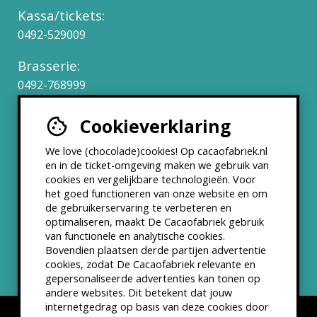
Kassa/tickets:
0492-529009
Brasserie:
0492-768999
Cookieverklaring
Werken bij
We love (chocolade)cookies! Op cacaofabriek.nl
Partners & Samenwerkingen
en in de ticket-omgeving maken we gebruik van
cookies en vergelijkbare technologieën. Voor
het goed functioneren van onze website en om
ANBI status
de gebruikerservaring te verbeteren en
optimaliseren, maakt De Cacaofabriek gebruik
Nieuwsbrief
van functionele en analytische cookies.
Bovendien plaatsen derde partijen advertentie
cookies, zodat De Cacaofabriek relevante en
gepersonaliseerde advertenties kan tonen op
andere websites. Dit betekent dat jouw
internetgedrag op basis van deze cookies door