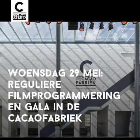
woensdag 29 mei:
reguliere
filmprogrammering
en gala in de
cacaofabriek