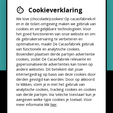
Cookieverklaring
Werken bij
We love (chocolade)cookies! Op cacaofabriek.nl
Partners & Samenwerkingen
en in de ticket-omgeving maken we gebruik van
cookies en vergelijkbare technologieën. Voor
het goed functioneren van onze website en om
ANBI status
de gebruikerservaring te verbeteren en
optimaliseren, maakt De Cacaofabriek gebruik
Nieuwsbrief
van functionele en analytische cookies.
Bovendien plaatsen derde partijen advertentie
cookies, zodat De Cacaofabriek relevante en
gepersonaliseerde advertenties kan tonen op
andere websites. Dit betekent dat jouw
internetgedrag op basis van deze cookies door
derden gevolgd kan worden. Door op akkoord
te klikken, stem je in met het gebruik van
analytische cookies, tracking cookies en cookies
van derde partijen. Via ‘selectie toestaan’ kun je
Disclaimer
Privacyverklaring
Kleine lettertjes
aangeven welke type cookies je toelaat. Voor
VSCD Bezoekersvoorwaarden
meer informatie klik
hier
.
Website door
The Cre8ion.Lab