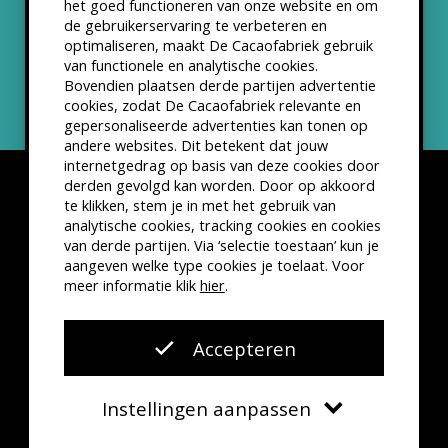
het goed functioneren van onze website en om
ANBI status
de gebruikerservaring te verbeteren en
optimaliseren, maakt De Cacaofabriek gebruik
Nieuwsbrief
van functionele en analytische cookies.
Bovendien plaatsen derde partijen advertentie
cookies, zodat De Cacaofabriek relevante en
gepersonaliseerde advertenties kan tonen op
andere websites. Dit betekent dat jouw
internetgedrag op basis van deze cookies door
derden gevolgd kan worden. Door op akkoord
te klikken, stem je in met het gebruik van
analytische cookies, tracking cookies en cookies
van derde partijen. Via ‘selectie toestaan’ kun je
Disclaimer
Privacyverklaring
Kleine lettertjes
aangeven welke type cookies je toelaat. Voor
VSCD Bezoekersvoorwaarden
meer informatie klik
hier
.
Website door
The Cre8ion.Lab
Accepteren
Instellingen aanpassen
Verplicht
Functionele cookies