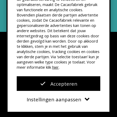
optimaliseren, maakt De Cacaofabriek gebruik
Nieuwsbrief
van functionele en analytische cookies.
Bovendien plaatsen derde partijen advertentie
cookies, zodat De Cacaofabriek relevante en
gepersonaliseerde advertenties kan tonen op
andere websites. Dit betekent dat jouw
internetgedrag op basis van deze cookies door
derden gevolgd kan worden. Door op akkoord
te klikken, stem je in met het gebruik van
analytische cookies, tracking cookies en cookies
van derde partijen. Via ‘selectie toestaan’ kun je
Disclaimer
Privacyverklaring
Kleine lettertjes
aangeven welke type cookies je toelaat. Voor
VSCD Bezoekersvoorwaarden
meer informatie klik
hier
.
Website door
The Cre8ion.Lab
Accepteren
Instellingen aanpassen
Verplicht
Functionele cookies
Agenda
Contact
Zoeken
Menu