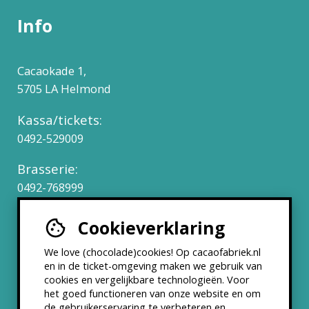
Info
Cacaokade 1,
5705 LA Helmond
Kassa/tickets:
0492-529009
Brasserie:
0492-768999
Cookieverklaring
Werken bij
We love (chocolade)cookies! Op cacaofabriek.nl
Partners & Samenwerkingen
en in de ticket-omgeving maken we gebruik van
cookies en vergelijkbare technologieën. Voor
het goed functioneren van onze website en om
ANBI status
de gebruikerservaring te verbeteren en