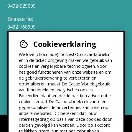
0492-529009
Brasserie:
0492-768999
Cookieverklaring
Werken bij
We love (chocolade)cookies! Op cacaofabriek.nl
Partners & Samenwerkingen
en in de ticket-omgeving maken we gebruik van
cookies en vergelijkbare technologieën. Voor
het goed functioneren van onze website en om
ANBI status
de gebruikerservaring te verbeteren en
optimaliseren, maakt De Cacaofabriek gebruik
Nieuwsbrief
van functionele en analytische cookies.
Bovendien plaatsen derde partijen advertentie
cookies, zodat De Cacaofabriek relevante en
gepersonaliseerde advertenties kan tonen op
andere websites. Dit betekent dat jouw
internetgedrag op basis van deze cookies door
derden gevolgd kan worden. Door op akkoord
te klikken, stem je in met het gebruik van