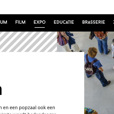
ium
Film
Expo
Educatie
Brasserie
n
en en een popzaal ook een