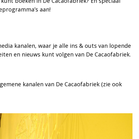
g kunt boeken in De Cacaofabriek? En speciaal
ieprogramma’s aan!
edia kanalen, waar je alle ins & outs van lopende
teiten en nieuws kunt volgen van De Cacaofabriek.
lgemene kanalen van De Cacaofabriek (zie ook