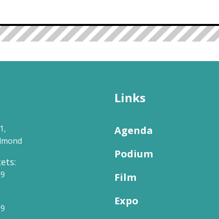
Links
1,
Agenda
elmond
Podium
ets:
09
Film
Expo
99