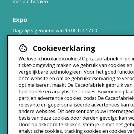
met pin betalen.
Expo
Dagelijks geopend van 13.00 tot 17.00
uur.
Cookieverklaring
Brasserie
We love (chocolade)cookies! Op cacaofabriek.nl en i
ticket-omgeving maken we gebruik van cookies en
Maandag: 10:30 – 22:30
vergelijkbare technologieën. Voor het goed functi
Dinsdag: 10:30 – 22:30
onze website en om de gebruikerservaring te verb
Woensdag: 10:30 – 22:30
optimaliseren, maakt De Cacaofabriek gebruik van
Donderdag: 10:30 – 00:00
functionele en analytische cookies. Bovendien plaa
Vrijdag: 10:30 – 00:00
partijen advertentie cookies, zodat De Cacaofabrie
Zaterdag: 10:30 – 00:00
relevante en gepersonaliseerde advertenties kan 
andere websites. Dit betekent dat jouw internetge
Zondag: 10:30 – 22:30
basis van deze cookies door derden gevolgd kan w
Door op akkoord te klikken, stem je in met het geb
analytische cookies, tracking cookies en cookies va