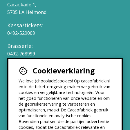
Cacaokade 1,
5705 LA Helmond
Kassa/tickets:
0492-529009
Brasserie:
0492-768999
Cookieverklaring
Werken bij
We love (chocolade)cookies! Op cacaofabriek.nl
Partners & Samenwerkingen
en in de ticket-omgeving maken we gebruik van
cookies en vergelijkbare technologieën. Voor
het goed functioneren van onze website en om
ANBI status
de gebruikerservaring te verbeteren en
optimaliseren, maakt De Cacaofabriek gebruik
Nieuwsbrief
van functionele en analytische cookies.
Bovendien plaatsen derde partijen advertentie
cookies, zodat De Cacaofabriek relevante en