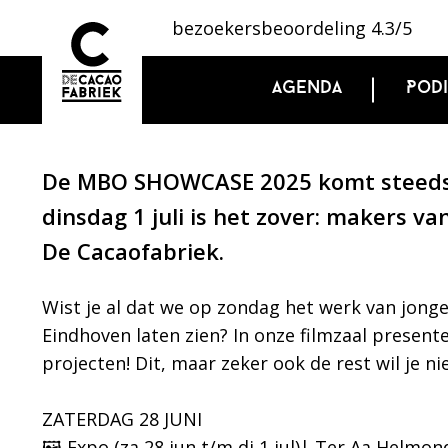
bezoekersbeoordeling 4.3/5
Agenda
Pod
De MBO SHOWCASE 2025 komt steeds di
dinsdag 1 juli is het zover: makers v
De Cacaofabriek.
Wist je al dat we op zondag het werk van jonge
Eindhoven laten zien? In onze filmzaal present
projecten! Dit, maar zeker ook de rest wil je ni
ZATERDAG 28 JUNI
🖼️ Expo (za 28 jun t/m di 1 jul)| Ter Aa Helm