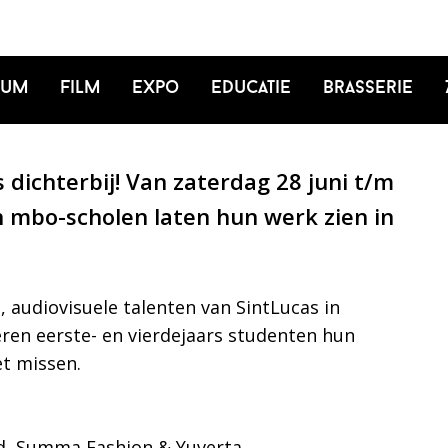
ium
Film
Expo
Educatie
Brasserie
chterbij! Van zaterdag 28 juni t/m
an mbo-scholen laten hun werk zien in
, audiovisuele talenten van SintLucas in
eren eerste- en vierdejaars studenten hun
et missen.
ond, Summa Fashion & Yuverta