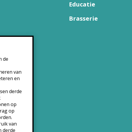
Educatie
Brasserie
n de
oneren van
eteren en
tsen derde
k
tonen op
drag op
orden.
ruik van
n derde