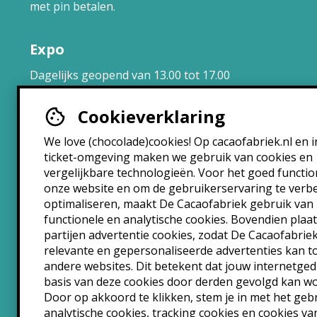
met pin betalen.
Expo
Dagelijks geopend van 13.00 tot 17.00
uur.
Cookieverklaring
Brasserie
We love (chocolade)cookies! Op cacaofabriek.nl en i
ticket-omgeving maken we gebruik van cookies en
Maandag: 10:30 – 22:30
vergelijkbare technologieën. Voor het goed functi
Dinsdag: 10:30 – 22:30
onze website en om de gebruikerservaring te verb
Woensdag: 10:30 – 22:30
optimaliseren, maakt De Cacaofabriek gebruik van
Donderdag: 10:30 – 00:00
functionele en analytische cookies. Bovendien plaa
Vrijdag: 10:30 – 00:00
partijen advertentie cookies, zodat De Cacaofabrie
Zaterdag: 10:30 – 00:00
relevante en gepersonaliseerde advertenties kan 
andere websites. Dit betekent dat jouw internetge
Zondag: 10:30 – 22:30
basis van deze cookies door derden gevolgd kan w
Door op akkoord te klikken, stem je in met het geb
analytische cookies, tracking cookies en cookies va