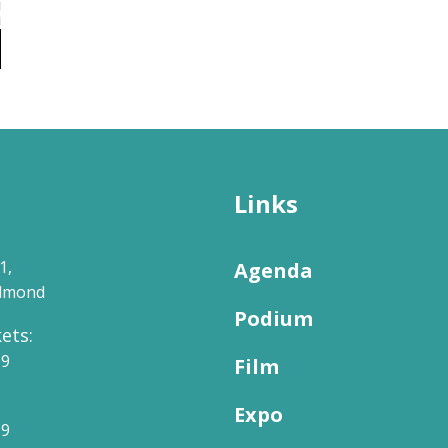
Links
1,
Agenda
elmond
Podium
ets:
09
Film
Expo
99