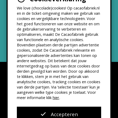
We love (chocolade)cookies! Op cacaofabriek.nl
Partners & Samenwerkingen
en in de ticket-omgeving maken we gebruik van
cookies en vergelijkbare technologieën. Voor
het goed functioneren van onze website en om
ANBI status
de gebruikerservaring te verbeteren en
optimaliseren, maakt De Cacaofabriek gebruik
Nieuwsbrief
van functionele en analytische cookies.
Bovendien plaatsen derde partijen advertentie
cookies, zodat De Cacaofabriek relevante en
gepersonaliseerde advertenties kan tonen op
andere websites. Dit betekent dat jouw
internetgedrag op basis van deze cookies door
derden gevolgd kan worden. Door op akkoord
te klikken, stem je in met het gebruik van
analytische cookies, tracking cookies en cookies
van derde partijen. Via ‘selectie toestaan’ kun je
Disclaimer
Privacyverklaring
Kleine lettertjes
aangeven welke type cookies je toelaat. Voor
VSCD Bezoekersvoorwaarden
meer informatie klik
hier
.
Website door
The Cre8ion.Lab
Accepteren