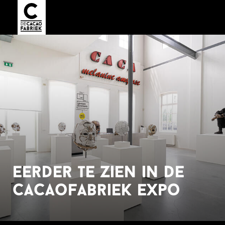
eerder te zien in de
cacaofabriek expo