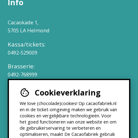
Info
Cacaokade 1,
5705 LA Helmond
Kassa/tickets:
0492-529009
Brasserie:
0492-768999
Cookieverklaring
Werken bij
We love (chocolade)cookies! Op cacaofabriek.nl
Partners & Samenwerkingen
en in de ticket-omgeving maken we gebruik van
cookies en vergelijkbare technologieën. Voor
het goed functioneren van onze website en om
ANBI status
de gebruikerservaring te verbeteren en
optimaliseren, maakt De Cacaofabriek gebruik