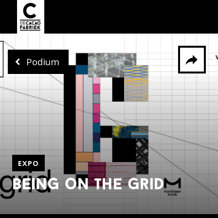
Podium
Delen via
Facebook
Whatsapp
X
EXPO
being on the grid