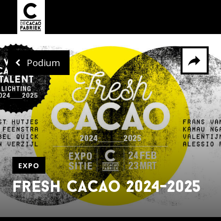
Podium
Delen via
Facebook
Whatsapp
X
EXPO
fresh cacao 2024-2025