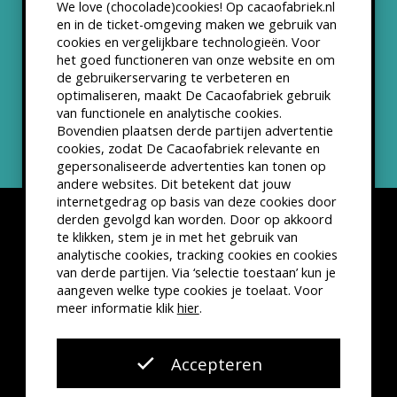
We love (chocolade)cookies! Op cacaofabriek.nl
Partners & Samenwerkingen
en in de ticket-omgeving maken we gebruik van
cookies en vergelijkbare technologieën. Voor
het goed functioneren van onze website en om
ANBI status
de gebruikerservaring te verbeteren en
optimaliseren, maakt De Cacaofabriek gebruik
Nieuwsbrief
van functionele en analytische cookies.
Bovendien plaatsen derde partijen advertentie
cookies, zodat De Cacaofabriek relevante en
gepersonaliseerde advertenties kan tonen op
andere websites. Dit betekent dat jouw
internetgedrag op basis van deze cookies door
derden gevolgd kan worden. Door op akkoord
te klikken, stem je in met het gebruik van
analytische cookies, tracking cookies en cookies
van derde partijen. Via ‘selectie toestaan’ kun je
Disclaimer
Privacyverklaring
Kleine lettertjes
aangeven welke type cookies je toelaat. Voor
VSCD Bezoekersvoorwaarden
meer informatie klik
hier
.
Website door
The Cre8ion.Lab
Accepteren