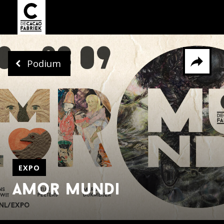
Podium
Delen via
Facebook
Whatsapp
X
EXPO
amor mundi