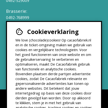
0492-529009
Brasserie:
0492-768999
Cookieverklaring
Werken bij
We love (chocolade)cookies! Op cacaofabriek.nl
Partners & Samenwerkingen
en in de ticket-omgeving maken we gebruik van
cookies en vergelijkbare technologieën. Voor
het goed functioneren van onze website en om
ANBI status
de gebruikerservaring te verbeteren en
optimaliseren, maakt De Cacaofabriek gebruik
Nieuwsbrief
van functionele en analytische cookies.
Bovendien plaatsen derde partijen advertentie
cookies, zodat De Cacaofabriek relevante en
gepersonaliseerde advertenties kan tonen op
andere websites. Dit betekent dat jouw
internetgedrag op basis van deze cookies door
derden gevolgd kan worden. Door op akkoord
te klikken, stem je in met het gebruik van
analytische cookies, tracking cookies en cookies