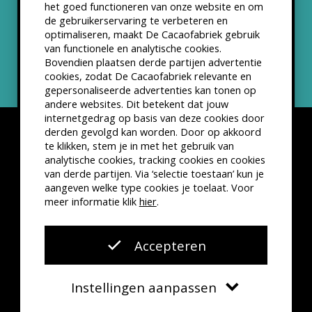
het goed functioneren van onze website en om
ANBI status
de gebruikerservaring te verbeteren en
optimaliseren, maakt De Cacaofabriek gebruik
Nieuwsbrief
van functionele en analytische cookies.
Bovendien plaatsen derde partijen advertentie
cookies, zodat De Cacaofabriek relevante en
gepersonaliseerde advertenties kan tonen op
andere websites. Dit betekent dat jouw
internetgedrag op basis van deze cookies door
derden gevolgd kan worden. Door op akkoord
te klikken, stem je in met het gebruik van
analytische cookies, tracking cookies en cookies
van derde partijen. Via ‘selectie toestaan’ kun je
Disclaimer
Privacyverklaring
Kleine lettertjes
aangeven welke type cookies je toelaat. Voor
VSCD Bezoekersvoorwaarden
meer informatie klik
hier
.
Website door
The Cre8ion.Lab
Accepteren
Instellingen aanpassen