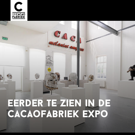
eerder te zien in de
cacaofabriek expo