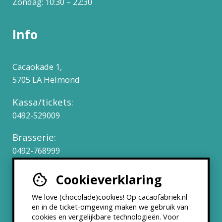
Zondag: 10:30 – 22:30
Info
Cacaokade 1,
5705 LA Helmond
Kassa/tickets:
0492-529009
Brasserie:
0492-768999
Cookieverklaring
Werken bij
We love (chocolade)cookies! Op cacaofabriek.nl
Partners & Samenwerkingen
en in de ticket-omgeving maken we gebruik van
cookies en vergelijkbare technologieën. Voor