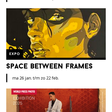
EXPO
space between frames
ma 26 jan. t/m zo 22 feb.