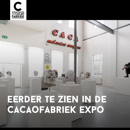
eerder te zien in de
cacaofabriek expo