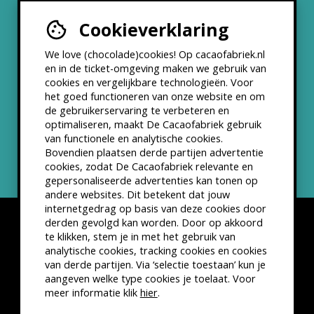
Cookieverklaring
Werken bij
We love (chocolade)cookies! Op cacaofabriek.nl
Partners & Samenwerkingen
en in de ticket-omgeving maken we gebruik van
cookies en vergelijkbare technologieën. Voor
het goed functioneren van onze website en om
ANBI status
de gebruikerservaring te verbeteren en
optimaliseren, maakt De Cacaofabriek gebruik
Nieuwsbrief
van functionele en analytische cookies.
Bovendien plaatsen derde partijen advertentie
cookies, zodat De Cacaofabriek relevante en
gepersonaliseerde advertenties kan tonen op
andere websites. Dit betekent dat jouw
internetgedrag op basis van deze cookies door
derden gevolgd kan worden. Door op akkoord
te klikken, stem je in met het gebruik van
analytische cookies, tracking cookies en cookies
van derde partijen. Via ‘selectie toestaan’ kun je
Disclaimer
Privacyverklaring
Kleine lettertjes
aangeven welke type cookies je toelaat. Voor
VSCD Bezoekersvoorwaarden
meer informatie klik
hier
.