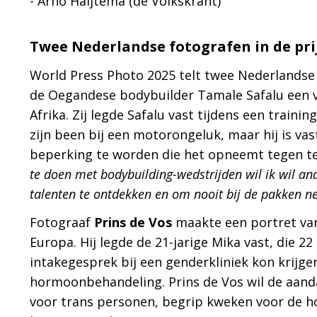
- Arno Haijtema (de Volkskrant)
Twee Nederlandse fotografen in de pri
World Press Photo 2025 telt twee Nederlandse
de Oegandese bodybuilder Tamale Safalu een va
Afrika. Zij legde Safalu vast tijdens een trainin
zijn been bij een motorongeluk, maar hij is v
beperking te worden die het opneemt tegen te
te doen met bodybuilding-wedstrijden wil ik wil 
talenten te ontdekken en om nooit bij de pakken nee
Fotograaf
Prins de Vos
maakte een portret van 
Europa. Hij legde de 21-jarige Mika vast, die 2
intakegesprek bij een genderkliniek kon krijgen
hormoonbehandeling. Prins de Vos wil de aanda
voor trans personen, begrip kweken voor de hog