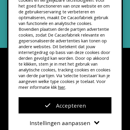
cookies en vergelijkbare technologieën. Voor
het goed functioneren van onze website en om
ANBI status
de gebruikerservaring te verbeteren en
optimaliseren, maakt De Cacaofabriek gebruik
Nieuwsbrief
van functionele en analytische cookies.
Bovendien plaatsen derde partijen advertentie
cookies, zodat De Cacaofabriek relevante en
gepersonaliseerde advertenties kan tonen op
andere websites. Dit betekent dat jouw
internetgedrag op basis van deze cookies door
derden gevolgd kan worden. Door op akkoord
te klikken, stem je in met het gebruik van
analytische cookies, tracking cookies en cookies
van derde partijen. Via ‘selectie toestaan’ kun je
Disclaimer
Privacyverklaring
Kleine lettertjes
aangeven welke type cookies je toelaat. Voor
VSCD Bezoekersvoorwaarden
meer informatie klik
hier
.
Website door
The Cre8ion.Lab
Accepteren
Instellingen aanpassen