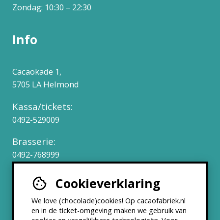
Zondag: 10:30 – 22:30
Info
Cacaokade 1,
5705 LA Helmond
Kassa/tickets:
0492-529009
Brasserie:
0492-768999
Cookieverklaring
Werken bij
We love (chocolade)cookies! Op cacaofabriek.nl
Partners & Samenwerkingen
en in de ticket-omgeving maken we gebruik van