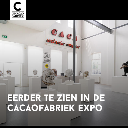
eerder te zien in de
cacaofabriek expo