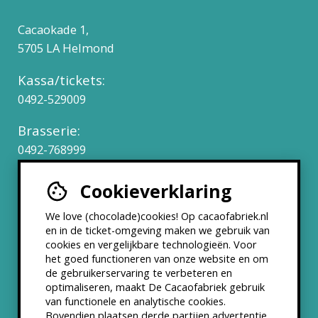
Cacaokade 1,
5705 LA Helmond
Kassa/tickets:
0492-529009
Brasserie:
0492-768999
Cookieverklaring
Werken bij
We love (chocolade)cookies! Op cacaofabriek.nl
Partners & Samenwerkingen
en in de ticket-omgeving maken we gebruik van
cookies en vergelijkbare technologieën. Voor
het goed functioneren van onze website en om
ANBI status
de gebruikerservaring te verbeteren en
optimaliseren, maakt De Cacaofabriek gebruik
Nieuwsbrief
van functionele en analytische cookies.
Bovendien plaatsen derde partijen advertentie