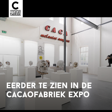
eerder te zien in de
cacaofabriek expo