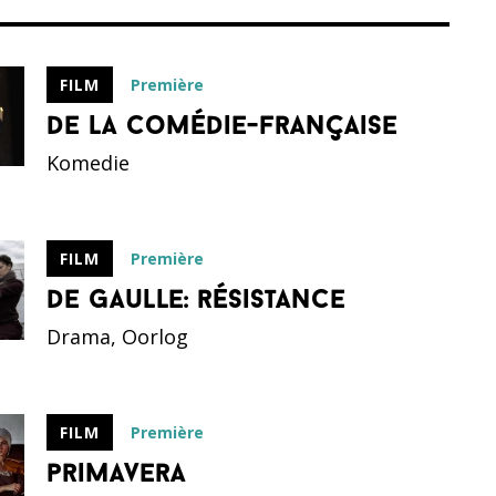
Première
FILM
de la comédie-française
Komedie
Première
FILM
de gaulle: résistance
Drama, Oorlog
Première
FILM
primavera