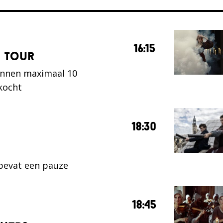
16:15
e tour
unnen maximaal 10
kocht
18:30
 bevat een pauze
18:45