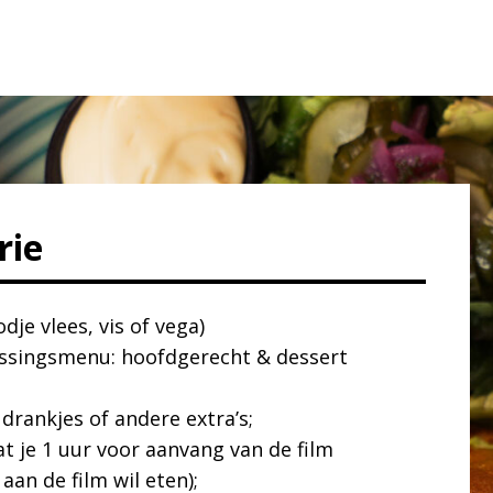
rie
je vlees, vis of vega)
assingsmenu: hoofdgerecht & dessert
 drankjes of andere extra’s;
at je 1 uur voor aanvang van de film
an de film wil eten);