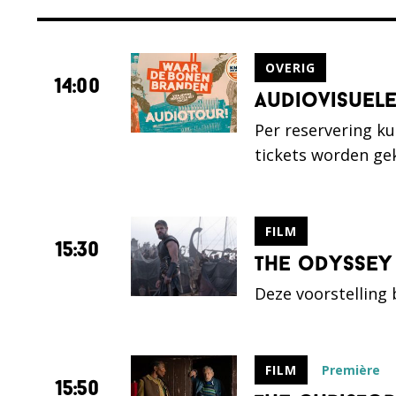
OVERIG
14:00
audiovisuel
Per reservering k
tickets worden ge
FILM
15:30
the odyssey
Deze voorstelling
Première
FILM
15:50