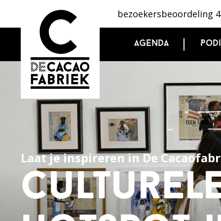
bezoekersbeoordeling 4
Agenda
Pod
Laat je inspireren in De Cacaofab
culturel