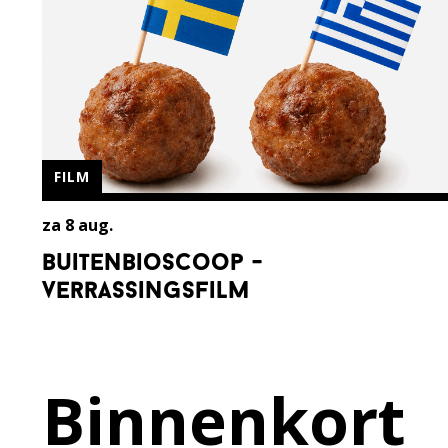
FILM
za 8 aug.
buitenbioscoop -
verrassingsfilm
Binnenkort