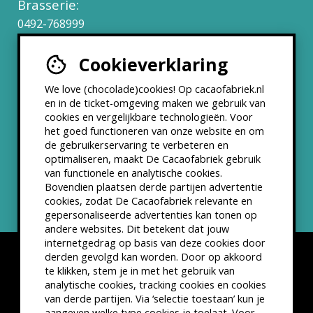
Brasserie:
0492-768999
Cookieverklaring
Werken bij
We love (chocolade)cookies! Op cacaofabriek.nl
Partners & Samenwerkingen
en in de ticket-omgeving maken we gebruik van
cookies en vergelijkbare technologieën. Voor
het goed functioneren van onze website en om
ANBI status
de gebruikerservaring te verbeteren en
optimaliseren, maakt De Cacaofabriek gebruik
Nieuwsbrief
van functionele en analytische cookies.
Bovendien plaatsen derde partijen advertentie
cookies, zodat De Cacaofabriek relevante en
gepersonaliseerde advertenties kan tonen op
andere websites. Dit betekent dat jouw
internetgedrag op basis van deze cookies door
derden gevolgd kan worden. Door op akkoord
te klikken, stem je in met het gebruik van
analytische cookies, tracking cookies en cookies
van derde partijen. Via ‘selectie toestaan’ kun je
Disclaimer
Privacyverklaring
Kleine lettertjes
aangeven welke type cookies je toelaat. Voor