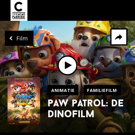
Film
Delen via
Facebook
Whatsapp
X
ANIMATIE
FAMILIEFILM
paw patrol: de
dinofilm