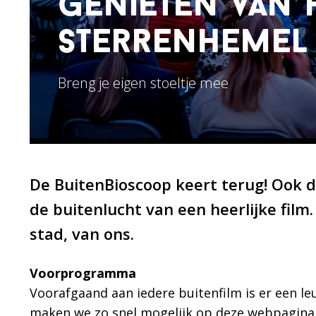
genieten van 
sterrenhemel
Breng je eigen stoeltje mee
De BuitenBioscoop keert terug! Ook di
de buitenlucht van een heerlijke film
stad, van ons.
Voorprogramma
Voorafgaand aan iedere buitenfilm is er een l
maken we zo snel mogelijk op deze webpagina