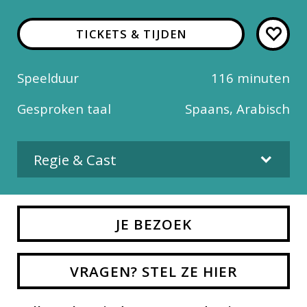
TICKETS & TIJDEN
Speelduur
116 minuten
Gesproken taal
Spaans, Arabisch
Regie & Cast
Regie
JE BEZOEK
Maryam Touzani
Cast
VRAGEN? STEL ZE HIER
Carmen Maura, Marta Etura, Ahmed