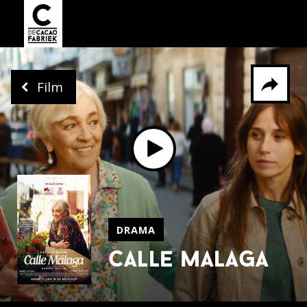
Film
Delen via
Facebook
Whatsapp
X
DRAMA
calle malaga