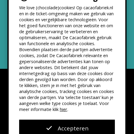
We love (chocolade)cookies! Op cacaofabriek.nl
Partners & Samenwerkingen
en in de ticket-omgeving maken we gebruik van
cookies en vergelijkbare technologieën. Voor
het goed functioneren van onze website en om
ANBI status
de gebruikerservaring te verbeteren en
optimaliseren, maakt De Cacaofabriek gebruik
Nieuwsbrief
van functionele en analytische cookies.
Bovendien plaatsen derde partijen advertentie
cookies, zodat De Cacaofabriek relevante en
gepersonaliseerde advertenties kan tonen op
andere websites. Dit betekent dat jouw
internetgedrag op basis van deze cookies door
derden gevolgd kan worden. Door op akkoord
te klikken, stem je in met het gebruik van
analytische cookies, tracking cookies en cookies
van derde partijen. Via ‘selectie toestaan’ kun je
Disclaimer
Privacyverklaring
Kleine lettertjes
aangeven welke type cookies je toelaat. Voor
VSCD Bezoekersvoorwaarden
meer informatie klik
hier
.
Website door
The Cre8ion.Lab
Accepteren