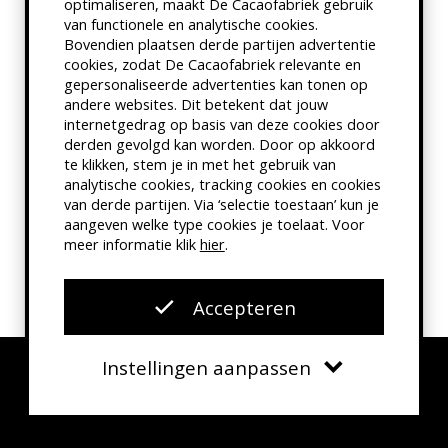
optimaliseren, maakt De Cacaofabriek gebruik
FILM
van functionele en analytische cookies.
the invite
Bovendien plaatsen derde partijen advertentie
cookies, zodat De Cacaofabriek relevante en
Drama, Komedie
gepersonaliseerde advertenties kan tonen op
ma 10
andere websites. Dit betekent dat jouw
internetgedrag op basis van deze cookies door
aug.
derden gevolgd kan worden. Door op akkoord
te klikken, stem je in met het gebruik van
analytische cookies, tracking cookies en cookies
van derde partijen. Via ‘selectie toestaan’ kun je
FILM
aangeven welke type cookies je toelaat. Voor
meer informatie klik
hier
.
minions &
monsters (nl)
Accepteren
ma 10
Komedie, Animatie,
aug.
Familiefilm
Instellingen aanpassen
Verplicht
Functionele cookies
Agenda
Contact
Zoeken
Menu
OVERIG