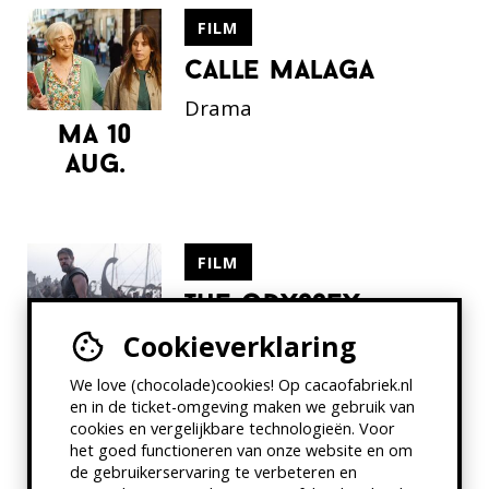
FILM
calle malaga
Drama
ma 10
aug.
FILM
the odyssey
Deze voorstelling bevat een
Cookieverklaring
ma 10
pauze
We love (chocolade)cookies! Op cacaofabriek.nl
aug.
en in de ticket-omgeving maken we gebruik van
cookies en vergelijkbare technologieën. Voor
het goed functioneren van onze website en om
de gebruikerservaring te verbeteren en