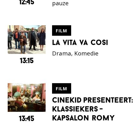
12:45
pauze
FILM
la vita va cosi
Drama, Komedie
13:15
FILM
cinekid presenteert:
klassiekers -
kapsalon romy
13:45