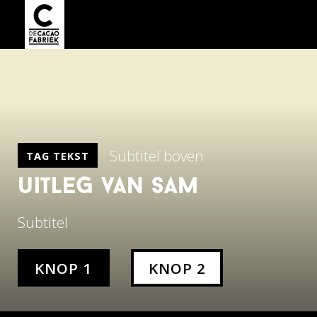
Subtitel boven
TAG TEKST
uitleg van sam
Subtitel
KNOP 1
KNOP 2