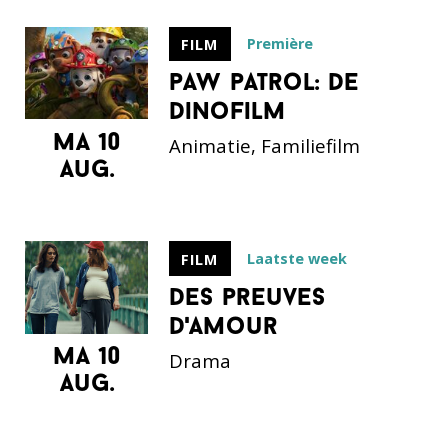
Première
FILM
paw patrol: de
dinofilm
ma 10
Animatie, Familiefilm
aug.
Laatste week
FILM
des preuves
d'amour
ma 10
Drama
aug.