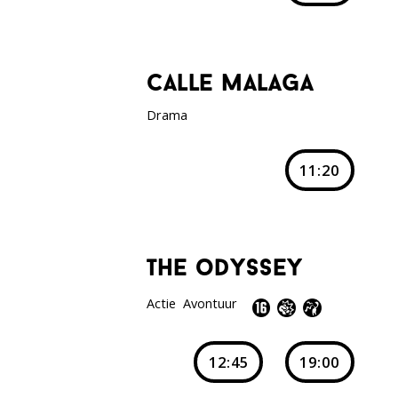
calle malaga
Drama
11:20
the odyssey
Actie
Avontuur
12:45
19:00