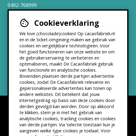
0492-768999
Cookieverklaring
Werken bij
We love (chocolade)cookies! Op cacaofabriek.nl
Partners & Samenwerkingen
en in de ticket-omgeving maken we gebruik van
cookies en vergelijkbare technologieën. Voor
het goed functioneren van onze website en om
ANBI status
de gebruikerservaring te verbeteren en
optimaliseren, maakt De Cacaofabriek gebruik
Nieuwsbrief
van functionele en analytische cookies.
Bovendien plaatsen derde partijen advertentie
cookies, zodat De Cacaofabriek relevante en
gepersonaliseerde advertenties kan tonen op
andere websites. Dit betekent dat jouw
internetgedrag op basis van deze cookies door
derden gevolgd kan worden. Door op akkoord
te klikken, stem je in met het gebruik van
analytische cookies, tracking cookies en cookies
van derde partijen. Via ‘selectie toestaan’ kun je
Disclaimer
Privacyverklaring
Kleine lettertjes
aangeven welke type cookies je toelaat. Voor
VSCD Bezoekersvoorwaarden