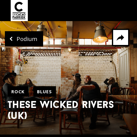
Podium
Delen via
Facebook
Whatsapp
X
ROCK
BLUES
these wicked rivers
(uk)