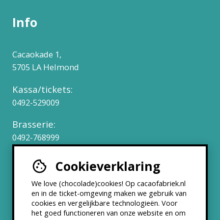
Info
Cacaokade 1,
5705 LA Helmond
Kassa/tickets:
0492-529009
Brasserie:
0492-768999
Cookieverklaring
Werken bij
We love (chocolade)cookies! Op cacaofabriek.nl
Partners & Samenwerkingen
en in de ticket-omgeving maken we gebruik van
cookies en vergelijkbare technologieën. Voor
het goed functioneren van onze website en om
ANBI status