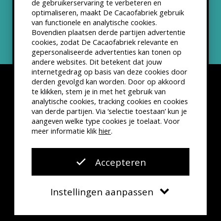
de gebruikerservaring te verbeteren en
optimaliseren, maakt De Cacaofabriek gebruik
Nieuwsbrief
van functionele en analytische cookies.
Bovendien plaatsen derde partijen advertentie
cookies, zodat De Cacaofabriek relevante en
gepersonaliseerde advertenties kan tonen op
andere websites. Dit betekent dat jouw
internetgedrag op basis van deze cookies door
derden gevolgd kan worden. Door op akkoord
te klikken, stem je in met het gebruik van
analytische cookies, tracking cookies en cookies
van derde partijen. Via ‘selectie toestaan’ kun je
Disclaimer
Privacyverklaring
Kleine lettertjes
aangeven welke type cookies je toelaat. Voor
VSCD Bezoekersvoorwaarden
meer informatie klik
hier
.
Website door
The Cre8ion.Lab
Accepteren
Instellingen aanpassen
Verplicht
Functionele cookies
Agenda
Contact
Zoeken
Menu