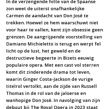
In de verzengende hitte van de Spaanse
Adriana González, Alexander
zon weet de uiterst onafhankelijke
Vinogradov, Barnaby Rea
Carmen de aandacht van Don José te
trekken. Hoewel ze hem waarschuwt niet
voor haar te vallen, kent zijn obsessie geen
grenzen. De aangrijpende voorstelling van
Damiano Michieletto is terug en werpt fel
licht op de lust, het geweld en de
destructieve begeerte in Bizets eeuwig
populaire opera. Met een cast vol sterren
komt dit zinderende drama tot leven,
waarin Ginger Costa-Jackson de vurige
titelrol vertolkt, aan de zijde van Russell
Thomas in de rol van de jaloerse en
wanhopige Don José. In navolging van zijn
debuut bij The Royal Opera in 2023 staat