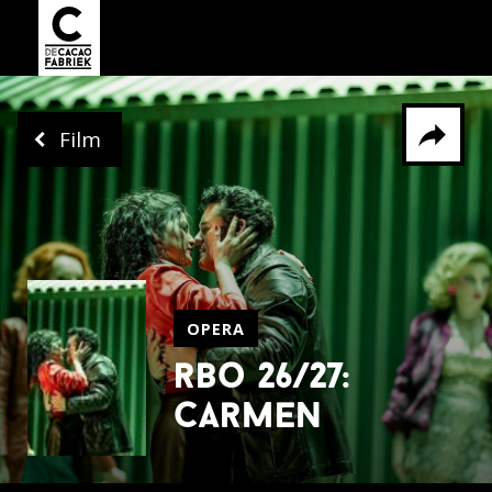
Film
Delen via
Facebook
Whatsapp
X
OPERA
rbo 26/27:
carmen