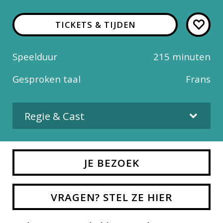
TICKETS & TIJDEN
Speelduur
215 minuten
Gesproken taal
Frans
Regie & Cast
Regie
JE BEZOEK
Sesto Quatrini, Damiano Michieletto
Cast
VRAGEN? STEL ZE HIER
Ginger Costa-Jackson, Russell Thomas,