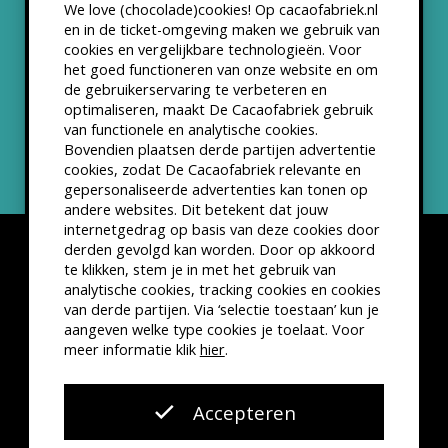
We love (chocolade)cookies! Op cacaofabriek.nl
Partners & Samenwerkingen
en in de ticket-omgeving maken we gebruik van
cookies en vergelijkbare technologieën. Voor
het goed functioneren van onze website en om
ANBI status
de gebruikerservaring te verbeteren en
optimaliseren, maakt De Cacaofabriek gebruik
Nieuwsbrief
van functionele en analytische cookies.
Bovendien plaatsen derde partijen advertentie
cookies, zodat De Cacaofabriek relevante en
gepersonaliseerde advertenties kan tonen op
andere websites. Dit betekent dat jouw
internetgedrag op basis van deze cookies door
derden gevolgd kan worden. Door op akkoord
te klikken, stem je in met het gebruik van
analytische cookies, tracking cookies en cookies
van derde partijen. Via ‘selectie toestaan’ kun je
Disclaimer
Privacyverklaring
Kleine lettertjes
aangeven welke type cookies je toelaat. Voor
VSCD Bezoekersvoorwaarden
meer informatie klik
hier
.
Website door
The Cre8ion.Lab
Accepteren