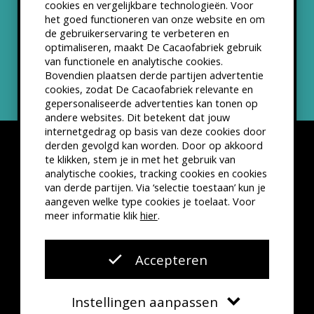
cookies en vergelijkbare technologieën. Voor
het goed functioneren van onze website en om
ANBI status
de gebruikerservaring te verbeteren en
optimaliseren, maakt De Cacaofabriek gebruik
Nieuwsbrief
van functionele en analytische cookies.
Bovendien plaatsen derde partijen advertentie
cookies, zodat De Cacaofabriek relevante en
gepersonaliseerde advertenties kan tonen op
andere websites. Dit betekent dat jouw
internetgedrag op basis van deze cookies door
derden gevolgd kan worden. Door op akkoord
te klikken, stem je in met het gebruik van
analytische cookies, tracking cookies en cookies
van derde partijen. Via ‘selectie toestaan’ kun je
Disclaimer
Privacyverklaring
Kleine lettertjes
aangeven welke type cookies je toelaat. Voor
VSCD Bezoekersvoorwaarden
meer informatie klik
hier
.
Website door
The Cre8ion.Lab
Accepteren
Instellingen aanpassen