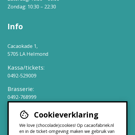
Zondag: 10:30 – 22:30
Info
Cacaokade 1,
5705 LA Helmond
Kassa/tickets:
0492-529009
Brasserie:
0492-768999
Cookieverklaring
Werken bij
We love (chocolade)cookies! Op cacaofabriek.nl
Partners & Samenwerkingen
en in de ticket-omgeving maken we gebruik van