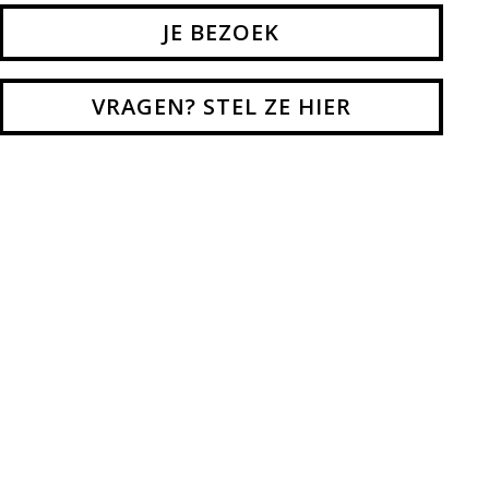
Regie
JE BEZOEK
Marius Petipa, Lev Ivanov, Koen
Kessels
VRAGEN? STEL ZE HIER