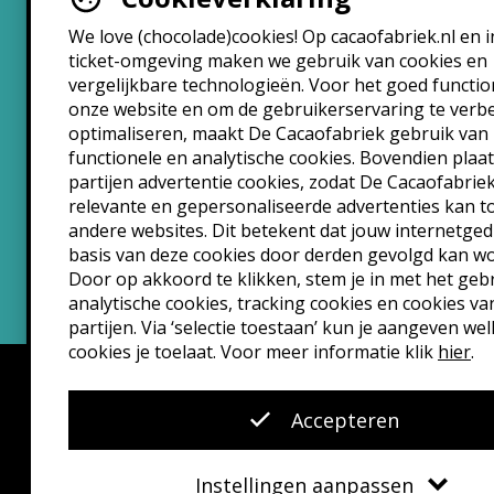
Brasserie
We love (chocolade)cookies! Op cacaofabriek.nl en i
ticket-omgeving maken we gebruik van cookies en
Maandag: 10:30 – 22:30
vergelijkbare technologieën. Voor het goed functi
Dinsdag: 10:30 – 22:30
onze website en om de gebruikerservaring te verb
Woensdag: 10:30 – 22:30
optimaliseren, maakt De Cacaofabriek gebruik van
Donderdag: 10:30 – 00:00
functionele en analytische cookies. Bovendien plaa
Vrijdag: 10:30 – 00:00
partijen advertentie cookies, zodat De Cacaofabrie
Zaterdag: 10:30 – 00:00
relevante en gepersonaliseerde advertenties kan 
andere websites. Dit betekent dat jouw internetge
Zondag: 10:30 – 22:30
basis van deze cookies door derden gevolgd kan w
Door op akkoord te klikken, stem je in met het geb
analytische cookies, tracking cookies en cookies va
partijen. Via ‘selectie toestaan’ kun je aangeven we
cookies je toelaat. Voor meer informatie klik
hier
.
Accepteren
Instellingen aanpassen