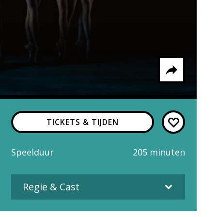
Delen via
TICKETS & TIJDEN
Facebook
Whatsapp
X
Speelduur
205 minuten
Regie & Cast