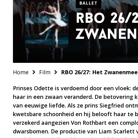
BALLET
rbo 26/2
zwanen
Home
Film
RBO 26/27: Het Zwanenmee
Prinses Odette is verdoemd door een vloek: 
haar in een zwaan veranderd. De betovering 
van eeuwige liefde. Als ze prins Siegfried ont
kwetsbare schoonheid en hij belooft haar te be
verzekerd aangezien Von Rothbart een compl
dwarsbomen. De productie van Liam Scarlett v